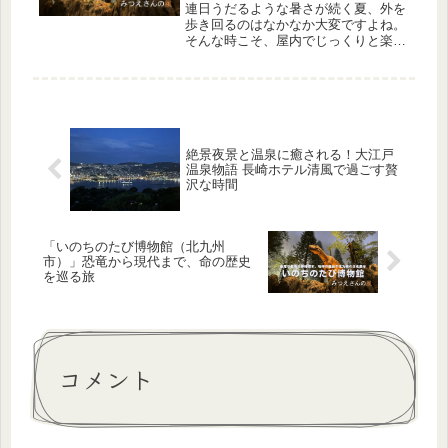
連日うだるような暑さが続く夏、外を
歩き回るのはなかなか大変ですよね。
そんな時こそ、屋内でじっくりと楽し
めるアクティビティを探してみたくな
ります。今回は、ショッピングモール
だとつい余計な買い物をしてしまう…
という方にもおすすめしたい、北九州
市...
絶景夜景と温泉に癒される！大江戸
温泉物語 長崎ホテル清風で過ごす贅
沢な時間
「いのちのたび博物館（北九州
市）」恐竜から現代まで、命の歴史
を巡る旅
コメント