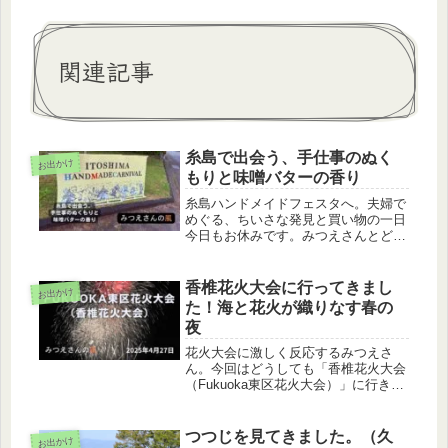
関連記事
糸島で出会う、手仕事のぬく
お出かけ
もりと味噌バターの香り
糸島ハンドメイドフェスタへ。夫婦で
めぐる、ちいさな発見と買い物の一日
今日もお休みです。みつえさんとどこ
へ行こうかと考えていたところ、糸島
でハンドメイドフェスタが開催されて
いるという情報を見つけました。それ
香椎花火大会に行ってきまし
お出かけ
なら行ってみようということで、今日
た！海と花火が織りなす春の
の...
夜
花火大会に激しく反応するみつえさ
ん。今回はどうしても「香椎花火大会
（Fukuoka東区花火大会）」に行きた
いらしい。混雑するんじゃないか、行
ったこと無いしなと思っていました
が、何もかも経験と思って行ってきま
つつじを見てきました。（久
お出かけ