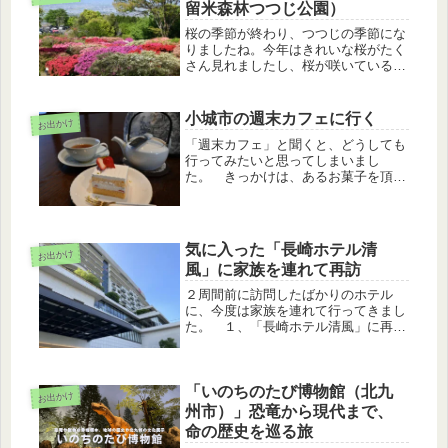
した。今年は記念すべき第30回目の...
留米森林つつじ公園）
桜の季節が終わり、つつじの季節にな
りましたね。今年はきれいな桜がたく
さん見れましたし、桜が咲いている期
間も長かったので本当に美しい姿を楽
しませてくれました。 今度はつつじ
を見よういうことでGoogle マップで
小城市の週末カフェに行く
お出かけ
ツツジを検索すると、「久留米森...
「週末カフェ」と聞くと、どうしても
行ってみたいと思ってしまいまし
た。 きっかけは、あるお菓子を頂い
たこと。このお菓子を作っているお店
というのが、予約専門のケーキ屋さん
らしく、そのお店が週末（金、土、日
曜）のみ、カフェ営業をしているらし
気に入った「長崎ホテル清
お出かけ
い。そ...
風」に家族を連れて再訪
２周間前に訪問したばかりのホテル
に、今度は家族を連れて行ってきまし
た。 １、「長崎ホテル清風」に再訪
したきっかけ今までの私達の宿泊は、
ビジネスホテルに泊まって、その土地
の飲食店でご当地のお料理をいただく
「いのちのたび博物館（北九
スタイル、もしくは２食付き（夕食、
お出かけ
朝食...
州市）」恐竜から現代まで、
命の歴史を巡る旅